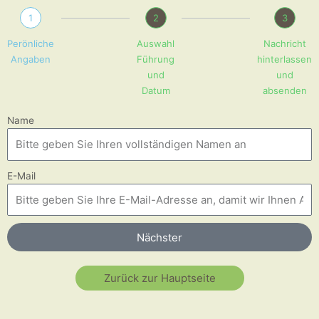
1
2
3
Perönliche
Auswahl
Nachricht
Angaben
Führung
hinterlassen
und
und
Datum
absenden
Name
E-Mail
Nächster
Zurück zur Hauptseite