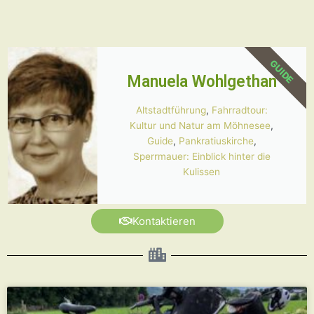
GUIDE
Manuela Wohlgethan
Altstadtführung
,
Fahrradtour:
Kultur und Natur am Möhnesee
,
Guide
,
Pankratiuskirche
,
Sperrmauer: Einblick hinter die
Kulissen
Kontaktieren