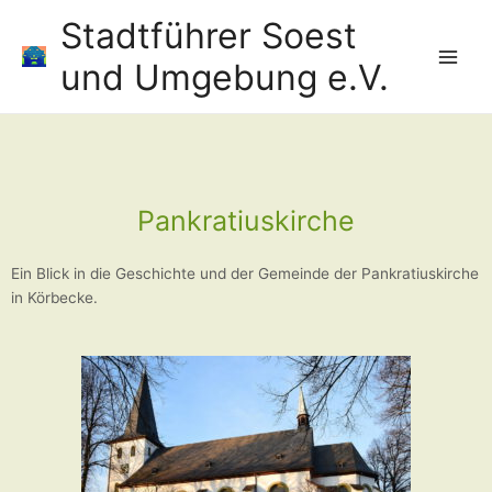
Zum
Main
Stadtführer Soest
Inhalt
Men
springen
und Umgebung e.V.
Post
navigation
Pankratiuskirche
Ein Blick in die Geschichte und der Gemeinde der Pankratiuskirche
in Körbecke.