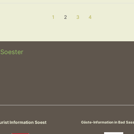
1
2
3
4
 Soester
urist Information Soest
Gäste-Information in Bad Sas