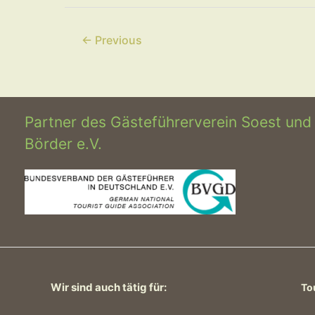
←
Previous
Partner des Gästeführerverein Soest und
Börder e.V.
Wir sind auch tätig für:
To