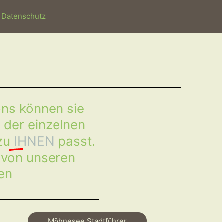
Datenschutz
ns können sie
 der einzelnen
 zu
IHNEN
passt.
, von unseren
en
Möhnesee Stadtführer