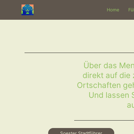
Zum
Home
Fü
Inhalt
springen
Über das Men
direkt auf di
Ortschaften geh
Und lassen S
a
Soester Stadtführer