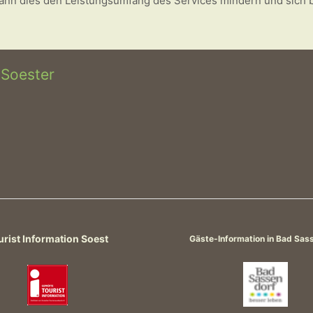
kann dies den Leistungsumfang des Services mindern und sich 
 Soester
urist Information Soest
Gäste-Information in Bad Sas