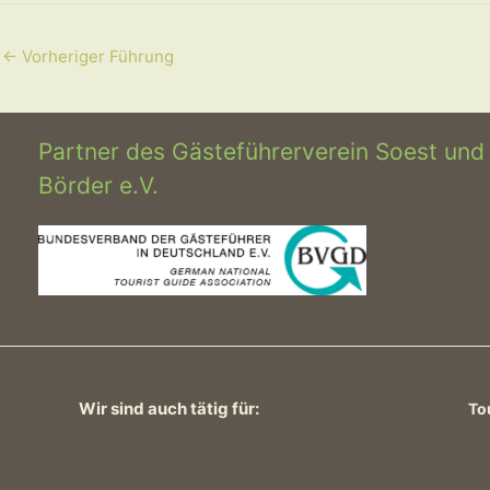
←
Vorheriger Führung
Partner des Gästeführerverein Soest und
Börder e.V.
Wir sind auch tätig für:
To