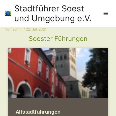
Zum
Main
Stadtführer Soest
Inhalt
Men
springen
und Umgebung e.V.
Von
admin
/
22. Juli 2021
Post
navigation
Soester Führungen
Altstadtführungen