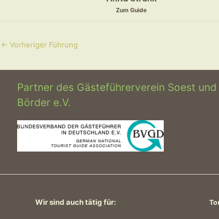
Zum Guide
←
Vorheriger Führung
Partner des Gästeführerverein Soest und
Börder e.V.
Wir sind auch tätig für:
To